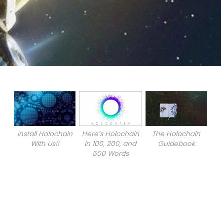
Install Holochain
Here’s Holochain
The Holochain
With Us!!
in 100, 200, and
Guidebook
500 Words