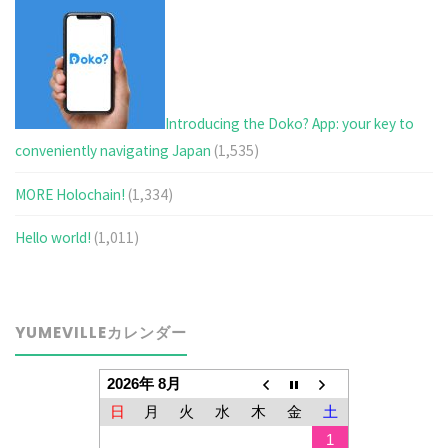
Introducing the Doko? App: your key to
conveniently navigating Japan
(1,535)
MORE Holochain!
(1,334)
Hello world!
(1,011)
YUMEVILLEカレンダー
2026年 8月
日
月
火
水
木
金
土
1