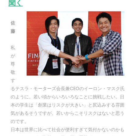
聞く
佐
藤
私
が
尊
敬
す
るテスラ・モーターズ会長兼CEOのイーロン・マスク氏
のように、若い頃からいろいろなことに挑戦したい。日
本の学生は「創業はリスクが大きい」と尻込みする雰囲
気があるそうですが、若いからこそリスクはないと思う
のです。
日本は世界に比べて社会が便利すぎて気付かないのかも