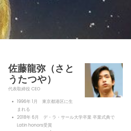
佐藤龍弥（さと
うたつや）
代表取締役 CEO
1996年 1月 東京都港区に生
まれる
2018年 6月 デ・ラ・サール大学卒業 卒業式典で
Latin honors受賞