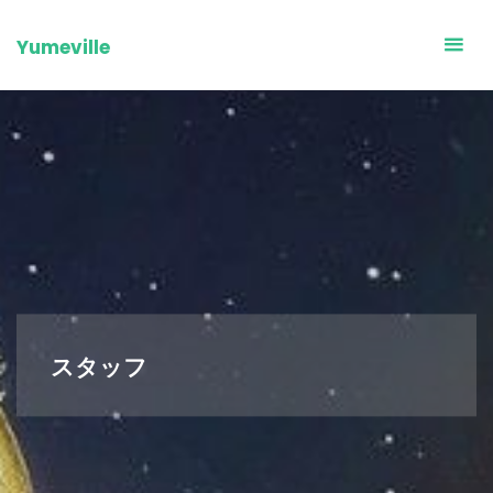
Skip
to
Yumeville
content
スタッフ