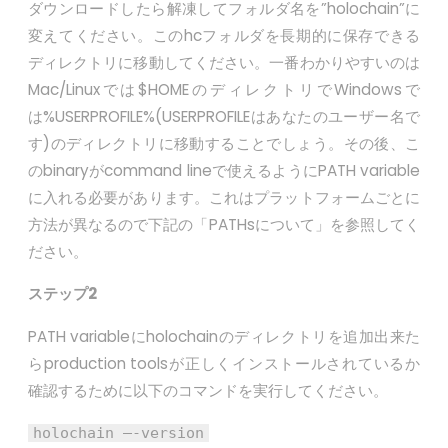
ダウンロードしたら解凍してフォルダ名を”holochain”に
変えてください。このhcフォルダを長期的に保存できる
ディレクトリに移動してください。一番わかりやすいのは
Mac/Linuxでは$HOMEのディレクトリでWindowsで
は%USERPROFILE%(USERPROFILEはあなたのユーザー名で
す)のディレクトリに移動することでしょう。その後、こ
のbinaryがcommand lineで使えるようにPATH variable
に入れる必要があります。これはプラットフォームごとに
方法が異なるので下記の「PATHsについて」を参照してく
ださい。
ステップ
2
PATH variableにholochainのディレクトリを追加出来た
らproduction toolsが正しくインストールされているか
確認するために以下のコマンドを実行してください。
holochain –-version