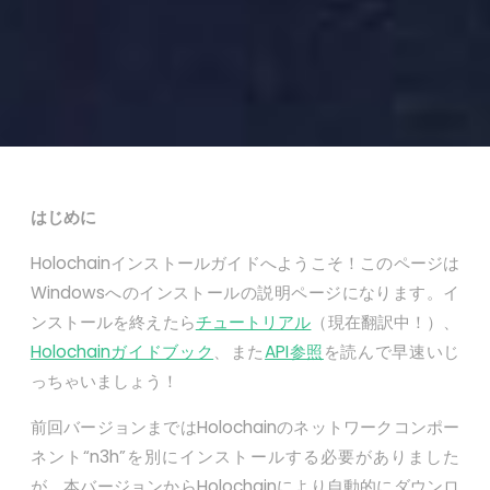
はじめに
Holochainインストールガイドへようこそ！このページは
Windowsへのインストールの説明ページになります。イ
ンストールを終えたら
チュートリアル
（現在翻訳中！）、
Holochainガイドブック
、また
API参照
を読んで早速いじ
っちゃいましょう！
前回バージョンまではHolochainのネットワークコンポー
ネント“n3h”を別にインストールする必要がありました
が、本バージョンからHolochainにより自動的にダウンロ