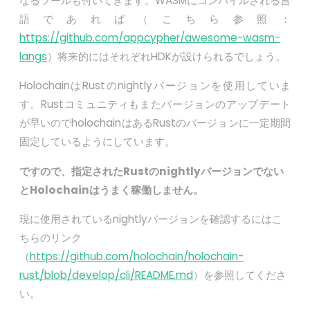
なるツールも付いてきます。WASMにコンパイルされる言
語であれば（こちら参照：
https://github.com/appcypher/awesome-wasm-
langs
）将来的にはそれぞれHDKが設けられるでしょう。
HolochainはRustのnightlyバージョンを使用していま
す。Rustコミュニティもまたバージョンのアップデート
が早いのでholochainはあるRustのバージョンに一定期間
固定しているようにしています。
ですので、指定された
Rust
の
nightly
バージョンでない
と
Holochain
はうまく稼働しません。
現に使用されているnightlyバージョンを確認するにはこ
ちらのリンク
（
https://github.com/holochain/holochain-
rust/blob/develop/cli/README.md
）を参照してくださ
い。