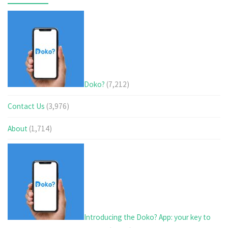
Doko?
(7,212)
Contact Us
(3,976)
About
(1,714)
Introducing the Doko? App: your key to