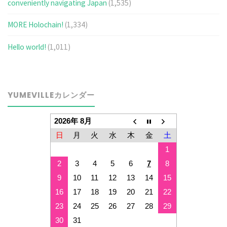
conveniently navigating Japan
(1,535)
MORE Holochain!
(1,334)
Hello world!
(1,011)
YUMEVILLEカレンダー
2026年 8月
日
月
火
水
木
金
土
1
2
3
4
5
6
7
8
9
10
11
12
13
14
15
16
17
18
19
20
21
22
23
24
25
26
27
28
29
30
31