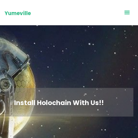
Skip
to
Yumeville
content
Install Holochain With Us!!