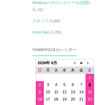
Windowsへのインストール(旧型)
(5,241)
スタッフ
(4,486)
Holochain
(3,788)
YUMEVILLEカレンダー
2026年 8月
日
月
火
水
木
金
土
1
2
3
4
5
6
7
8
9
10
11
12
13
14
15
16
17
18
19
20
21
22