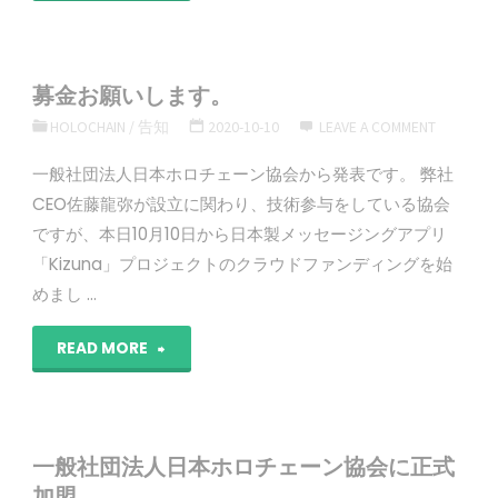
立
記
募金お願いします。
念
HOLOCHAIN
/
告知
2020-10-10
LEAVE A COMMENT
日
一般社団法人日本ホロチェーン協会から発表です。 弊社
CEO佐藤龍弥が設立に関わり、技術参与をしている協会
で
ですが、本日10月10日から日本製メッセージングアプリ
す。"
「Kizuna」プロジェクトのクラウドファンディングを始
めまし …
"募
READ MORE
金
お
一般社団法人日本ホロチェーン協会に正式
願
加盟