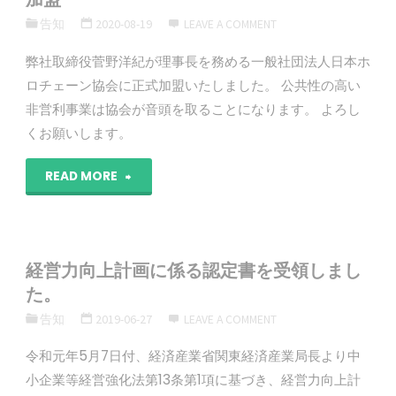
告知
2020-08-19
LEAVE A COMMENT
い
弊社取締役菅野洋紀が理事長を務める一般社団法人日本ホ
し
ロチェーン協会に正式加盟いたしました。 公共性の高い
ま
非営利事業は協会が音頭を取ることになります。 よろし
くお願いします。
す。"
"一
READ MORE
般
社
経営力向上計画に係る認定書を受領しまし
団
た。
告知
2019-06-27
LEAVE A COMMENT
法
令和元年5月7日付、経済産業省関東経済産業局長より中
人
小企業等経営強化法第13条第1項に基づき、経営力向上計