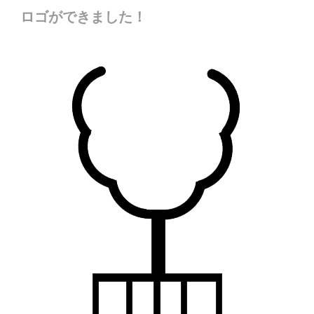
正
ロゴができました！
認
備
式
定
等
加
書
導
盟"
を
入
受
計
領
画
し
に
ま
係
し
る
た。"
認