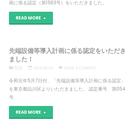
日
画に係る認定（第1563号）をいただきました。
本
"経
READ MORE
ホ
営
ロ
力
先端設備等導入計画に係る認定をいただき
チ
向
ました！
ェ
告知
2019-06-04
LEAVE A COMMENT
上
ー
令和元年5月7日付、「先端設備等導入計画に係る認定」
計
を東京都品川区よりいただきました。 認定番号 第054
ン
画
号
協
に
"先
READ MORE
会
係
端
に
る
設