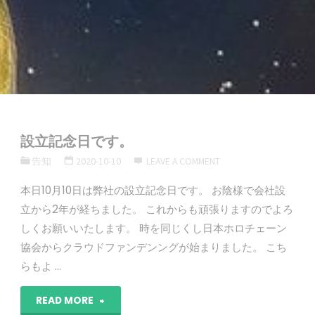
設立記念日です。
告知
2020-10-10
LEAVE A COMMENT
本日10月10日は弊社の設立記念日です。 お陰様で会社設
立から2年が経ちました。 これからも頑張りますのでよろ
しくお願いいたします。 時を同じくし日本ホロチェーン
協会からクラウドファンデンングが始まりました。 こち
らもよ …
"設
READ MORE