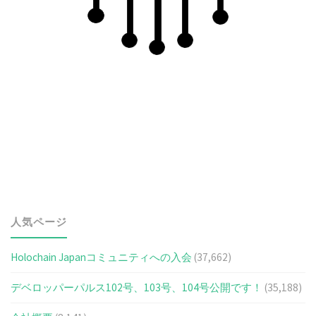
定
を
い
た
だ
き
ま
し
人気ページ
た！"
Holochain Japanコミュニティへの入会
(37,662)
デベロッパーパルス102号、103号、104号公開です！
(35,188)