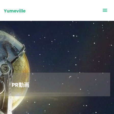
Skip
to
Yumeville
content
PR動画