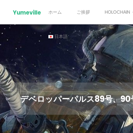
Skip
Yumeville
ホーム
ご挨拶
HOLOCHAIN
to
content
日本語
デベロッパーパルス89号、9