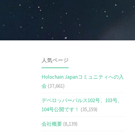
人気ページ
Holochain Japanコミュニティへの入
会
(37,661)
デベロッパーパルス102号、103号、
104号公開です！
(35,159)
会社概要
(8,139)