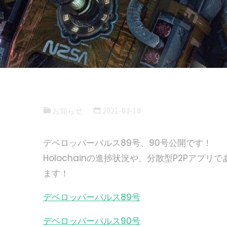
お知らせ
2021-03-18
デベロッパーパルス89号、90号公開です！
Holochainの進捗状況や、分散型P2Pアプリで
ます！
デベロッパーパルス89号
デベロッパーパルス90号