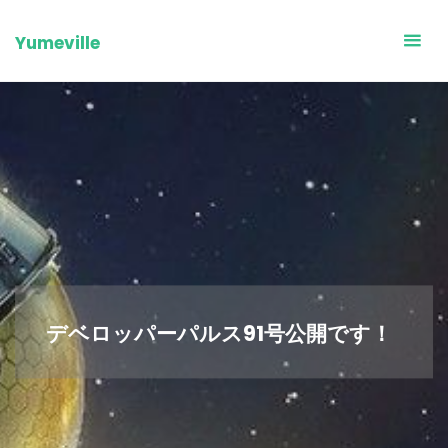
Skip
to
Yumeville
content
デベロッパーパルス91号公開です！