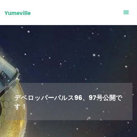
Skip
to
Yumeville
content
デベロッパーパルス96、97号公開で
す！