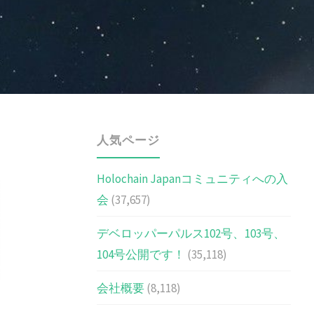
人気ページ
Holochain Japanコミュニティへの入
会
(37,657)
デベロッパーパルス102号、103号、
104号公開です！
(35,118)
会社概要
(8,118)