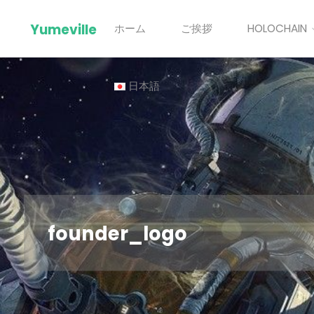
Skip
Yumeville
ホーム
ご挨拶
HOLOCHAIN
to
content
日本語
founder_logo