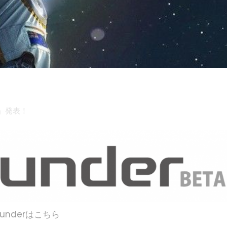
E」発表！
ounderはこちら