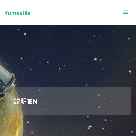
Skip
to
Yumeville
content
説明1EN