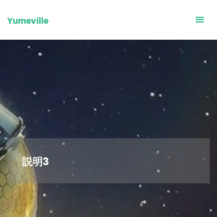
Skip
to
Yumeville
content
説明3