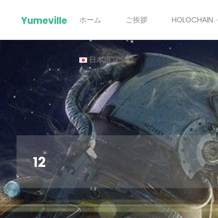
Skip
Yumeville
ホーム
ご挨拶
HOLOCHAIN
to
content
日本語
12