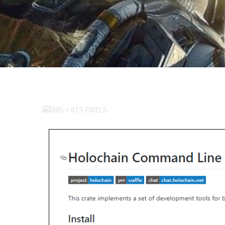
FULL
885 × 873
PIXELS
SIZE