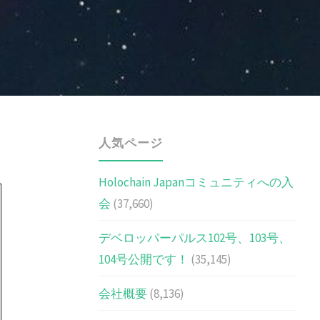
人気ページ
Holochain Japanコミュニティへの入
会
(37,660)
デベロッパーパルス102号、103号、
104号公開です！
(35,145)
会社概要
(8,136)