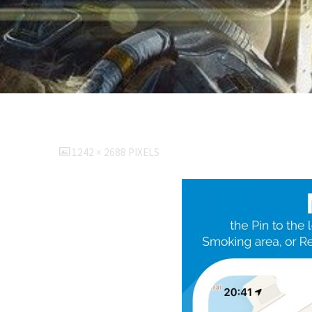
FULL
1242 × 2688
PIXELS
SIZE