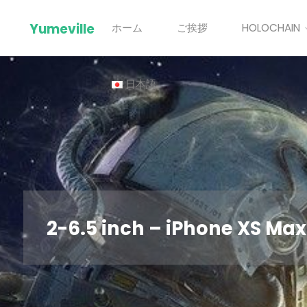
Skip
Yumeville
ホーム
ご挨拶
HOLOCHAIN
to
content
日本語
2-6.5 inch – iPhone XS M