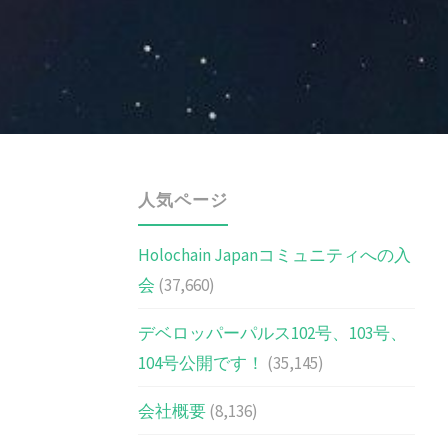
人気ページ
Holochain Japanコミュニティへの入
会
(37,660)
デベロッパーパルス102号、103号、
104号公開です！
(35,145)
会社概要
(8,136)