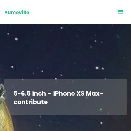
Skip
to
Yumeville
content
5-6.5 inch – iPhone XS Max-
contribute