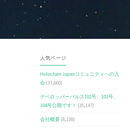
人気ページ
Holochain Japanコミュニティへの入
会
(37,660)
デベロッパーパルス102号、103号、
104号公開です！
(35,147)
会社概要
(8,138)