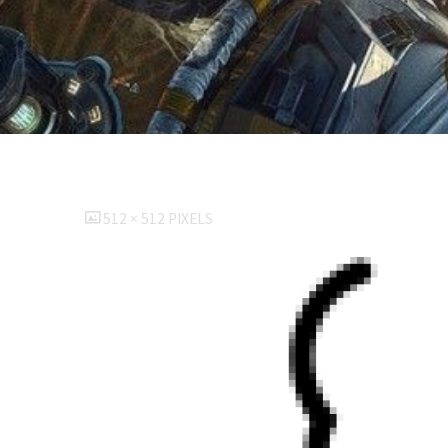
FULL
512 × 512
PIXELS
SIZE