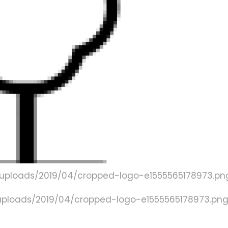
/uploads/2019/04/cropped-logo-e1555565178973.pn
uploads/2019/04/cropped-logo-e1555565178973.pn