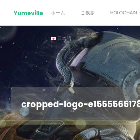
Skip
Yumeville
ホーム
ご挨拶
HOLOCHAIN
to
content
日本語
cropped-logo-e155556517