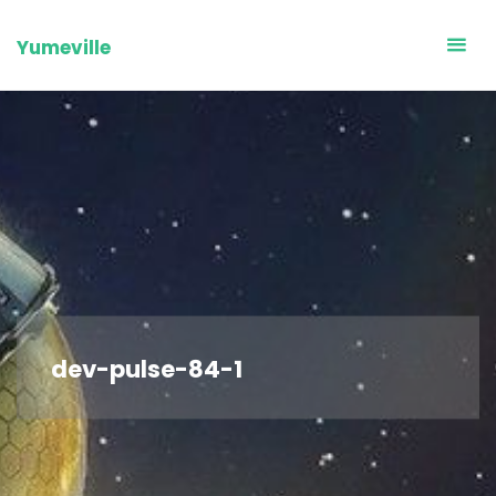
Skip
to
Yumeville
content
dev-pulse-84-1