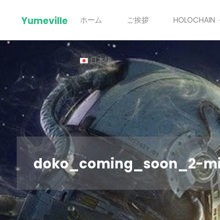
Skip
Yumeville
ホーム
ご挨拶
HOLOCHAIN
to
content
日本語
doko_coming_soon_2-m