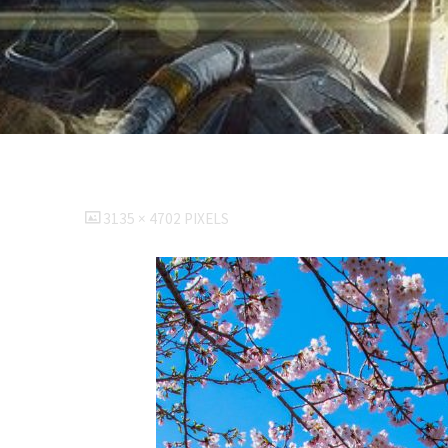
FULL
3135 × 4702
PIXELS
SIZE