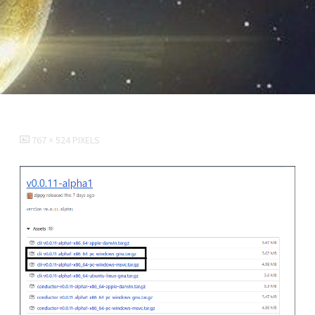
FULL
767 × 524
PIXELS
SIZE