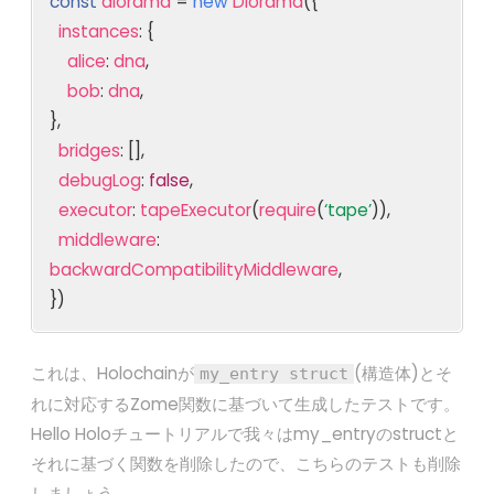
const
diorama
=
new
Diorama
({
instances
: {
alice
:
dna
,
bob
:
dna
,
},
bridges
: [],
debugLog
:
false
,
executor
:
tapeExecutor
(
require
(
‘tape’
)),
middleware
:
backwardCompatibilityMiddleware
,
})
これは、Holochainが
(構造体)とそ
my_entry struct
れに対応するZome関数に基づいて生成したテストです。
Hello Holoチュートリアルで我々はmy_entryのstructと
それに基づく関数を削除したので、こちらのテストも削除
しましょう。