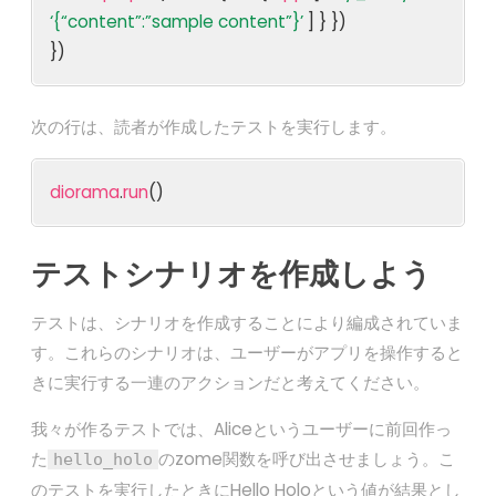
‘{“content”:”sample content”}’
] } })
})
次の行は、読者が作成したテストを実行します。
diorama
.
run
()
テストシナリオを作成しよう
テストは、シナリオを作成することにより編成されていま
す。これらのシナリオは、ユーザーがアプリを操作すると
きに実行する一連のアクションだと考えてください。
我々が作るテストでは、Aliceというユーザーに前回作っ
た
のzome関数を呼び出させましょう。こ
hello_holo
のテストを実行したときにHello Holoという値が結果とし