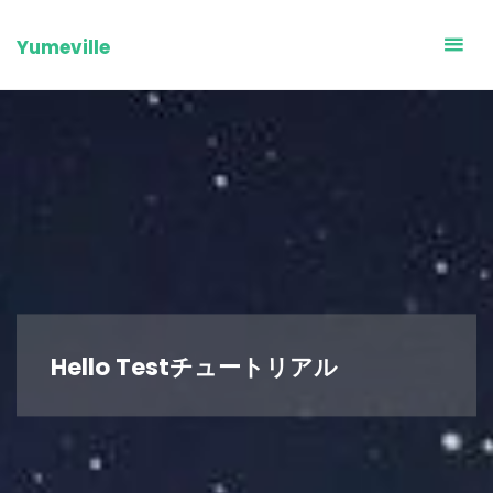
Skip
to
Yumeville
content
Hello Testチュートリアル