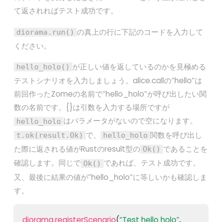
て返されればテスト成功です。
の真上の行に下記のコードを入力して
diorama.run()
ください。
が正しい値を返しているのかを見極める
hello_holo()
テストシナリオを入力しましょう。alice.callの”hello”は
前回作ったZomeの名前で”hello_holo”が呼び出したい関
数の名前です。{}は引数を入力する場所ですが
はパラメータがないので空になります。
hello_holo
で、
関数を呼び出し
t.ok(result.Ok)
hello_holo
た際に返される値がRustのresult型の
であることを
Ok()
確認します。同じで
であれば、テスト成功です。
Ok()
又、最後に結果の値が”hello_holo”に等しいかも確認しま
す。
diorama
.
registerScenario
(
“Test hello holo”
,