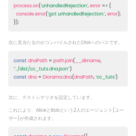
process.on
(
‘unhandledRejection’
,
error
=> {
console.error
(
‘got unhandledRejection:’
,
error
);
});
次に見当たるのがコンパイルされたDNAへのパスです。
const
dnaPath
=
path.join
(
__dirname
,
“../dist/cc_tuts.dna.json”
)
const
dna
=
Diorama.dna
(
dnaPath
,
‘cc_tuts’
)
次に、テストシナリオを設定しています。
これにより、AliceとBobという2人のエージェント(ユー
ザー)が作成されます。