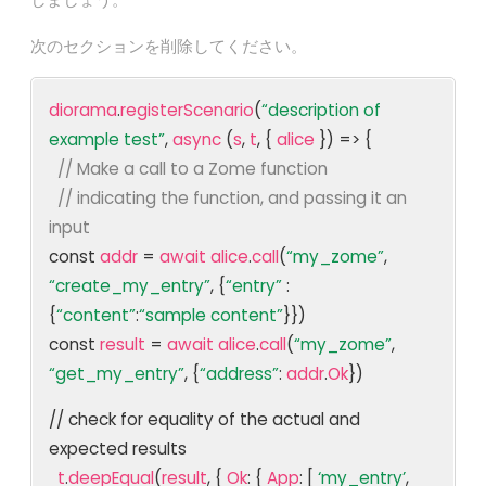
次のセクションを削除してください。
diorama
.
registerScenario
(
“description of
example test”
,
async
(
s
,
t
, {
alice
}) => {
// Make a call to a Zome function
// indicating the function, and passing it an
input
const
addr
=
await
alice
.
call
(
“my_zome”
,
“create_my_entry”
, {
“entry”
:
{
“content”
:
“sample content”
}})
const
result
=
await
alice
.
call
(
“my_zome”
,
“get_my_entry”
, {
“address”
:
addr
.
Ok
})
// check for equality of the actual and
expected results
t
.
deepEqual
(
result
, {
Ok
: {
App
: [
‘my_entry’
,