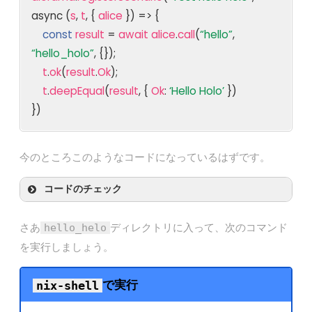
async (
s
,
t
, {
alice
}) => {
const
result
=
await alice
.
call
(
“hello”
,
“hello_holo”
, {});
t
.
ok
(
result
.
Ok
);
t
.
deepEqual
(
result
, {
Ok
:
‘Hello Holo’
})
})
今のところこのようなコードになっているはずです。
コードのチェック
さあ
ディレクトリに入って、次のコマンド
hello_helo
を実行しましょう。
で実行
nix-shell