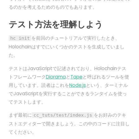
るのかを考えるためのものでもあります。
テスト方法を理解しよう
を前回のチュートリアルで実行したとき、
hc init
Holochainはすでにいくつかのテストを生成していまし
た。
テストはJavaScriptで記述されており、Holochainテス
トフレームワーク
Diorama
と
Tape
と呼ばれるツールを使
用しています。読者はこれを
Node.js
という、ターミナル
でJavaScriptを実行することができるランタイムを使っ
てテストします。
まず最初に
をお好みのテキ
cc_tuts/test/index.js
ストエディターで開きましょう。この中のコードに注目し
てください。