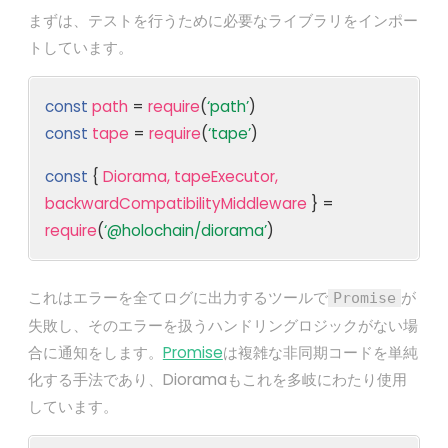
まずは、テストを行うために必要なライブラリをインポー
トしています。
const
path
=
require
(
‘path’
)
const
tape
=
require
(
‘tape’
)
const
{
Diorama, tapeExecutor,
backwardCompatibilityMiddleware
} =
require
(
‘@holochain/diorama’
)
これはエラーを全てログに出力するツールで
が
Promise
失敗し、そのエラーを扱うハンドリングロジックがない場
合に通知をします。
Promise
は複雑な非同期コードを単純
化する手法であり、Dioramaもこれを多岐にわたり使用
しています。