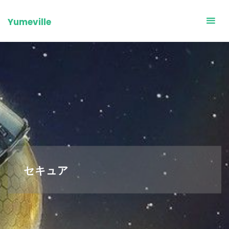
Skip
to
Yumeville
content
セキュア