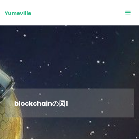
Skip
to
Yumeville
content
blockchainの図1