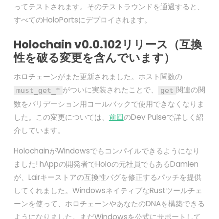
ってテストされます。そのテストラウンドを通過すると、
すべてのHoloPortsにデプロイされます。
Holochain v0.0.102リリース（互換
性を破る変更を含んでいます）
ホロチェーンがまた更新されました。ホスト関数の
がついに実装されたことで、
関連の関
must_get_*
get
数をバリデーション用コールバックで使用できなくなりま
した。この変更については、
前回
のDev Pulseで詳しく紹
介しています。
HolochainがWindowsでもコンパイルできるようになり
ました! hAppの開発者でHoloの元社員でもあるDamien
が、Lairキーストアの互換性バグを修正するパッチを提供
してくれました。WindowsネイティブなRustツールチェ
ーンを使って、ホロチェーンやあなたのDNAを構築できる
ようになりました。まだWindowsを公式にサポートして