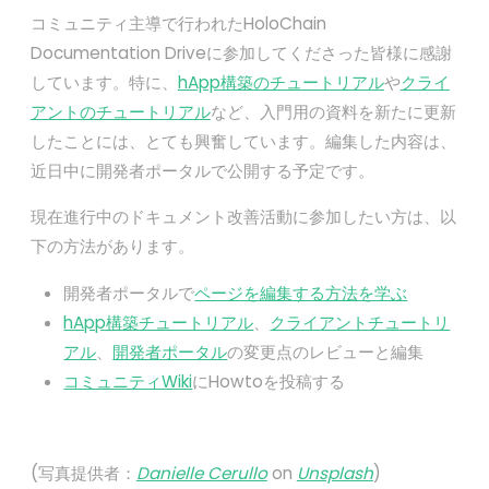
コミュニティ主導で行われたHoloChain
Documentation Driveに参加してくださった皆様に感謝
しています。特に、
hApp構築のチュートリアル
や
クライ
アントのチュートリアル
など、入門用の資料を新たに更新
したことには、とても興奮しています。編集した内容は、
近日中に開発者ポータルで公開する予定です。
現在進行中のドキュメント改善活動に参加したい方は、以
下の方法があります。
開発者ポータルで
ページを編集する方法を学ぶ
hApp構築チュートリアル
、
クライアントチュートリ
アル
、
開発者ポータル
の変更点のレビューと編集
コミュニティWiki
にHowtoを投稿する
(写真提供者：
Danielle Cerullo
on
Unsplash
)