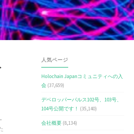
人気ページ
ト
Holochain Japanコミュニティへの入
会
(37,659)
デベロッパーパルス102号、103号、
104号公開です！
(35,140)
ー
会社概要
(8,134)
た