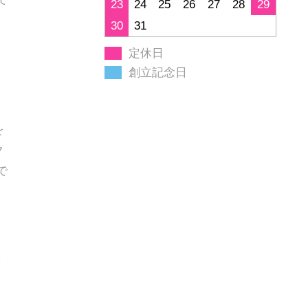
23
24
25
26
27
28
29
30
31
定休日
創立記念日
を
ク
で
く