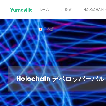
Skip
Yumeville
ホーム
ご挨拶
HOLOCHAIN
to
content
日本語
Holochain デベロッパーパル