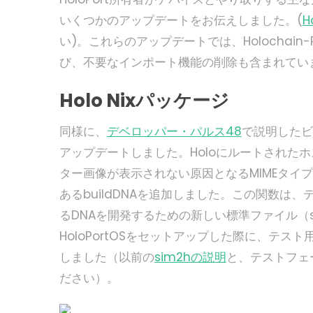
いくつかのアップデートをお伝えしました。(
H
い)。これらのアップデートでは、Holochain-R
び、不要なインポート機能の削除も含まれてい
Holo Nixパッケージ
同様に、
デベロッパー・パルス48
で説明したビル
アップデートしました。Holoにルートされた
ター画像が表示されない原因となるMIMEタイ
あるbuildDNAを追加しました。この関数
るDNAを開発するための新しい標準ファイル（shel
HoloPortOSをセットアップした際に、テス
しました（以前の
sim2hの説明
と、テストフェ
ださい）。