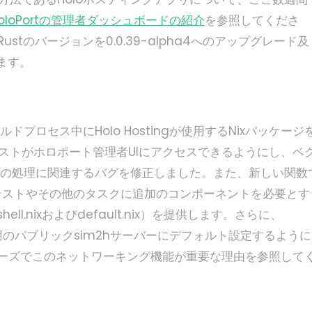
oloPortの管理者ダッシュボードの紹介
を参照してくださ
ustのバージョンを0.0.39-alpha4へのアップグレード及
ます。
ドプロセス中にHolo Hostingが使用するNixパッケージ
ホストがホロポート管理者UIにアクセスできるようにし、ベ
プの処理に関連するバグを修正しました。また、新しい関数
は、テストやその他のタスクに追加のコンポーネントを必要とす
l.nixおよびdefault.nix）を提供します。さらに、
ト用のパブリックsim2hサーバーにデフォルト設定するように
ーズでこのネットワーキング機能が重要な理由を参照して