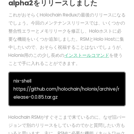
alpha2をリリースしました
これがおそらくHolochain Reduxの最後のリリースになる
でしょう。今回のメンテナンスリリースでは、いくつかの
整合性エラーとメモリリークを修正し、Holoホストに必
要な機能をいくつか追加しました。RSMとHolo Hostに集
中したいので、おそらく祝福することはないでしょうが、
Holonix用のこの少し長めの
インストールコマンド
を使う
ことで手に入れることができます。
nix-shell
https://github.com/holochain/holonix/archive/r
elease-0.0.85.tar.gz
Holochain RSMがすぐそこまで来ているのに、なぜ旧バー
ジョンで別のリリースをしているのでかと質問したい方も
いると思います。主に、RSMに必要な機能（ネットワーク