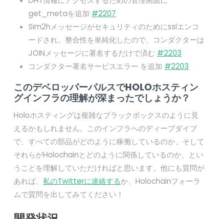
DHT情報にアクセスするための管理画面に
get_metaを追加
#2207
Sim2hメッセージがセキュリティのためにsslエンコ
ードされ、整合性を単純化したので、コンダクターは
JOINメッセージに署名するだけで済む
#2203
コンダクター署名サービスエラー を追加
#2203
このデベロッパーパルスでHOLOホスティン
グインフラの理解が深まったでしょうか？
Holoホスティングは複雑なブラックボックスのように見
えるかもしれません。このインフラへのディープダイブ
で、すべての部品がどのように稼働しているのか、そして
それらがHolochainとどのように関係しているのか、とい
うことを理解していただければと思います。他にも質問が
あれば、
私のTwitterに連絡する
か、Holochainフォーラ
ムで質問を出してみてください！
開発状況