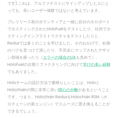
です) これは、アルファテストにサインアップした人にと
っても、良いユーザー体験ではないと考えています。
プレリリース前のボランティアと一緒に自分のホロポート
でホスティングされたHoloFuelをテストしたり、社内でホ
スティングインフラストラクチャをテストしたりと、
Reduxでは多くのことを学びました。そのおかげで、右側
のバグを見つけて潰したり、不完全にマップされたデザイ
ン領域を探ったり（
エラーの場合のUX
も含めて）、
HoloFuelの次期リファクタリングに向けて
学びの多い経験
でもありました。
Holoチームの設計方法で素晴らしいことは、Holoと
Holochainの間に非常に良い
関心の分離
があるということ
です。つまり、Holochain ReduxをHolochain RSM（ホ
ロチェーンの新エンジン）でスムーズに置き換えることが
できるでしょう。