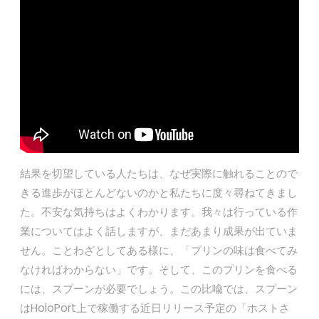
結果を切望している人たちは、なぜ実際に触れることので
きる進歩がほとんどないのかと私たちに度々尋ねてきまし
た。不安な気持ちはよくわかります。我々は行っている作
業についてはよく話しますが、まだあまり成果が出ていま
せん。ことわざとしてある様に、「プリンの味は食べてみ
なければわからない」です。そして、このプリンを食べる
には、スプーンが必要でしょう。この比喩では、スプーン
はHoloPort上で稼働する近日リリース予定の「ホストさ