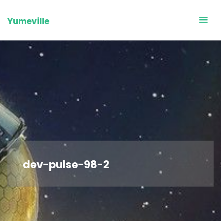
Skip
to
Yumeville
content
dev-pulse-98-2