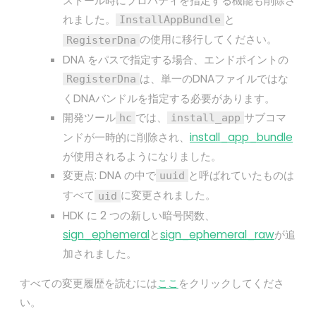
ストール時にプロパティを指定する機能も削除さ
れました。
と
InstallAppBundle
の使用に移行してください。
RegisterDna
DNA をパスで指定する場合、エンドポイントの
は、単一のDNAファイルではな
RegisterDna
くDNAバンドルを指定する必要があります。
開発ツール
では、
サブコマ
hc
install_app
ンドが一時的に削除され、
install_app_bundle
が使用されるようになりました。
変更点: DNA の中で
と呼ばれていたものは
uuid
すべて
に変更されました。
uid
HDK に 2 つの新しい暗号関数、
sign_ephemeral
と
sign_ephemeral_raw
が追
加されました。
すべての変更履歴を読むには
ここ
をクリックしてくださ
い。