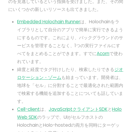
のを見逃しているという指摘を受けました。また、その間
にいくつかの新しいリソースも出てきました。
Embedded Holochain Runner
は、Holochainをラ
イブラリとして自分のアプリで簡単に実行できるよう
にするものです。これにより、バックグラウンドのサ
ービスを管理することなく、1つの実行ファイルにす
べてをまとめることができます。すでに
Acorn
で使わ
れています。
緯度と経度でタグ付けしたり、検索したりできる
ジオ
ロケーション・ゾーム
も始まっています。開発者は、
地球を「セル」に分割することで最適化された範囲内
で検索する機能を追加することについても話していま
す。
Cell-client
は、
JavaScriptクライアントSDK
と
Holo
Web SDK
のラップで、UIがセルフホストの
HolochainとHolo-hostedの両方を同時にターゲッ