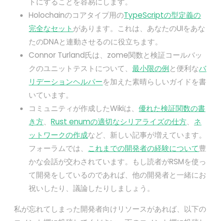
トにすることを容易にします。
Holochainのコアタイプ用の
TypeScriptの型定義の
完全なセット
があります。これは、あなたのUIをあな
たのDNAと連動させるのに役立ちます。
Connor Turland氏は、zome関数と検証コールバッ
クのユニットテストについて、
最小限の例
と便利な
バ
リデーションヘルパー
を加えた素晴らしいガイドを書
いています。
コミュニティが作成したWikiは、
優れた検証関数の書
き方
、
Rust enumの適切なシリアライズの仕方
、
ネ
ットワークの作成
など、新しい記事が増えています。
フォーラムでは、
これまでの開発者の経験について
豊
かな会話が交わされています。もし読者がRSMを使っ
て開発をしているのであれば、他の開発者と一緒にお
祝いしたり、議論したりしましょう。
私が忘れてしまった開発者向けリソースがあれば、以下の