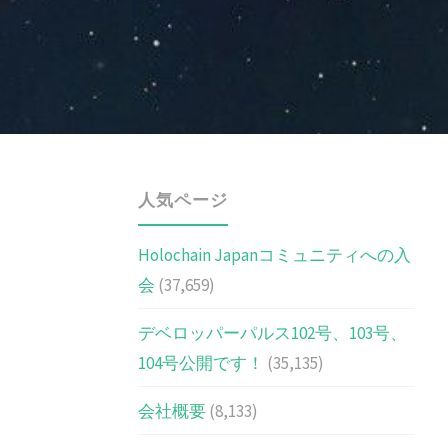
人気ページ
Holochain Japanコミュニティへの入
会
(37,659)
デベロッパーパルス102号、103号、
104号公開です！
(35,135)
会社概要
(8,133)