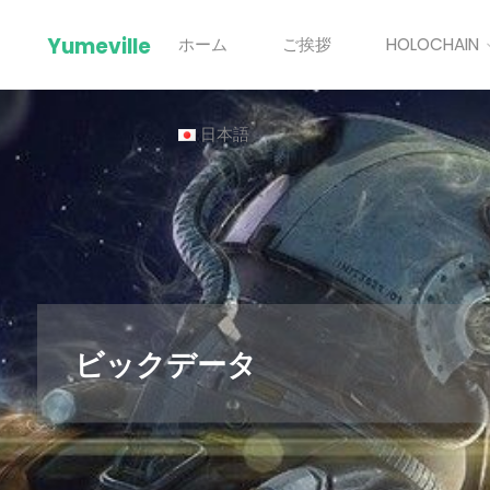
Skip
Yumeville
ホーム
ご挨拶
HOLOCHAIN
to
content
日本語
ビックデータ