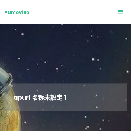
Skip
to
Yumeville
content
apuri 名称未設定 1