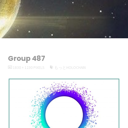
Group 487
FULL
1830 × 1230
PIXELS
もっとHOLOCHAIN
SIZE