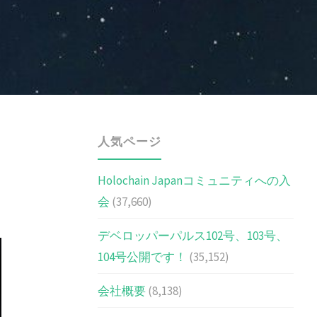
人気ページ
Holochain Japanコミュニティへの入
会
(37,660)
デベロッパーパルス102号、103号、
104号公開です！
(35,152)
会社概要
(8,138)