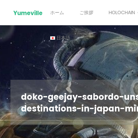
Skip
Yumeville
ホーム
ご挨拶
HOLOCHAIN
to
content
日本語
doko-geejay-sabordo-uns
destinations-in-japan-mi