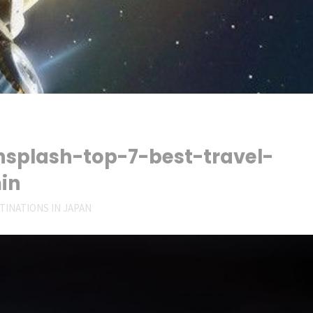
splash-top-7-best-travel-
in
TINATIONS IN JAPAN