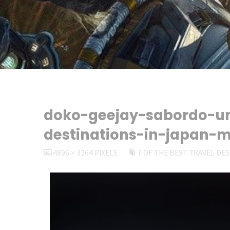
doko-geejay-sabordo-un
destinations-in-japan-m
FULL
4896 × 3264
PIXELS
7 OF THE BEST TRAVEL DES
SIZE